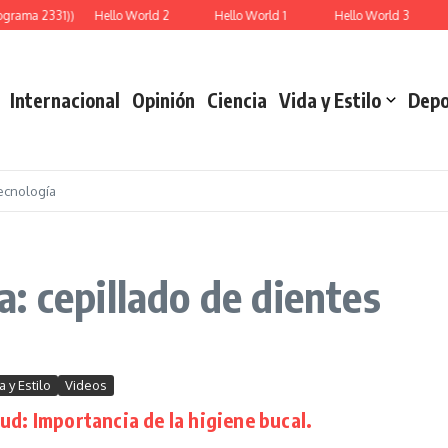
ograma 2331))
Hello World 2
Hello World 1
Hello World 3
Internacional
Opinión
Ciencia
Vida y Estilo
Depo
ecnología
: cepillado de dientes
a y Estilo
Videos
ud: Importancia de la higiene bucal.