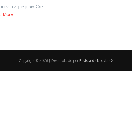
untiva TV
15 junio, 2017
d More
Copyright © 2026 | Desarrollado por
Revista de Noticias X