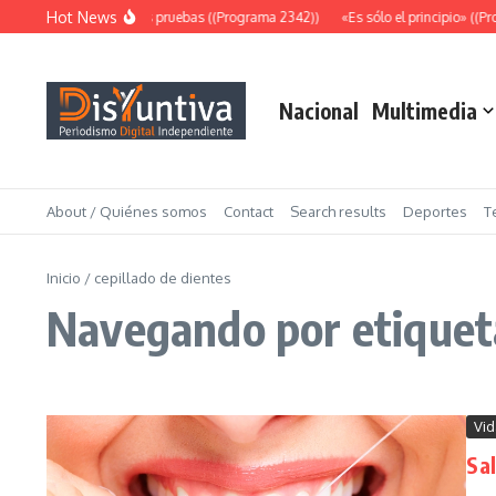
Saltar al contenido
Hot News
Abundantes pruebas ((Programa 2342))
«Es sólo el principio» ((Pr
Nacional
Multimedia
About / Quiénes somos
Contact
Search results
Deportes
T
Inicio
/
cepillado de dientes
Navegando por etiqueta
Vid
Sal
...