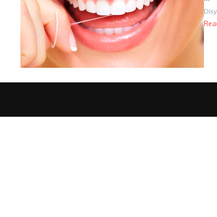
Disy
Rea