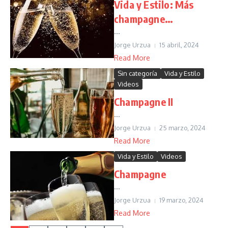
Vida y Estilo: Más
champagne…
...
Jorge Urzua
15 abril, 2024
Read More
Sin categoría
Vida y Estilo
Videos
Champagne II
...
Jorge Urzua
25 marzo, 2024
Read More
Vida y Estilo
Videos
Champagne
...
Jorge Urzua
19 marzo, 2024
Read More