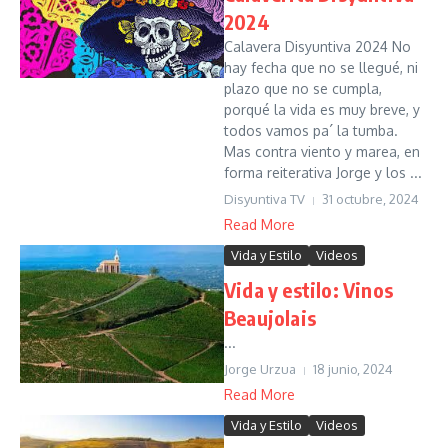
2024
Calavera Disyuntiva 2024 No
hay fecha que no se llegué, ni
plazo que no se cumpla,
porqué la vida es muy breve, y
todos vamos pa´ la tumba.
Mas contra viento y marea, en
forma reiterativa Jorge y los ...
Disyuntiva TV
31 octubre, 2024
Read More
Vida y Estilo
Videos
Vida y estilo: Vinos
Beaujolais
...
Jorge Urzua
18 junio, 2024
Read More
Vida y Estilo
Videos