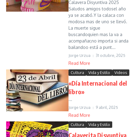
Calavera Disyuntiva 2025
Saludos amigos todosel año
ya se acabó.Y la calaca con
modosa mas de uno se llevó.
La muerte sigue
buscandoquien mas la va a
acompañar,no importa si anda
bailandoo está a punt...
Jorge Urzua
31 octubre, 2025
Read More
Cultura
Vida y Estilo
Videos
«Día Internacional del
libro»
...
Jorge Urzua
9 abril, 2025
Read More
Cultura
Vida y Estilo
Calaverita Disyuntiva