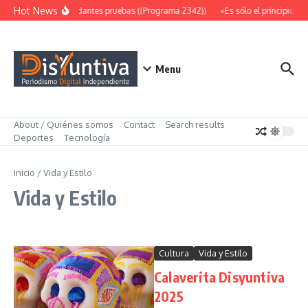
Saltar al contenido
Hot News
Abundantes pruebas ((Programa 2342))
«Es sólo el principio» (
Menu
About / Quiénes somos
Contact
Search results
Deportes
Tecnología
Inicio
/
Vida y Estilo
Vida y Estilo
Cultura
Vida y Estilo
Calaverita Disyuntiva
2025