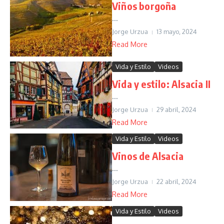
Viños borgoña
...
Jorge Urzua
13 mayo, 2024
Read More
Vida y Estilo
Videos
Vida y estilo: Alsacia II
...
Jorge Urzua
29 abril, 2024
Read More
Vida y Estilo
Videos
Vinos de Alsacia
...
Jorge Urzua
22 abril, 2024
Read More
Vida y Estilo
Videos