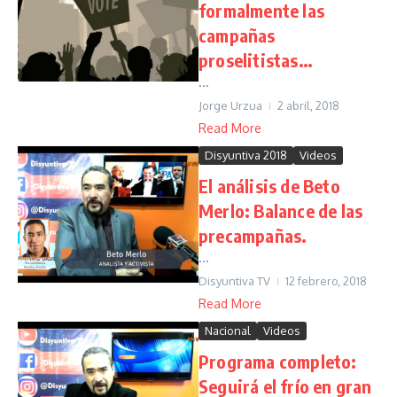
formalmente las
campañas
proselitistas…
...
Jorge Urzua
2 abril, 2018
Read More
Disyuntiva 2018
Videos
El análisis de Beto
Merlo: Balance de las
precampañas.
...
Disyuntiva TV
12 febrero, 2018
Read More
Nacional
Videos
Programa completo:
Seguirá el frío en gran