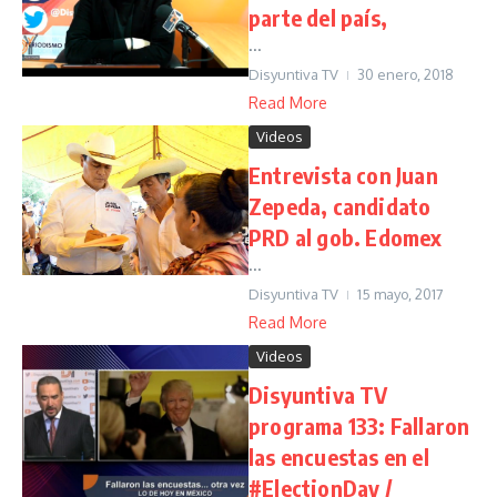
parte del país,
...
Disyuntiva TV
30 enero, 2018
Read More
Videos
Entrevista con Juan
Zepeda, candidato
PRD al gob. Edomex
...
Disyuntiva TV
15 mayo, 2017
Read More
Videos
Disyuntiva TV
programa 133: Fallaron
las encuestas en el
#ElectionDay /