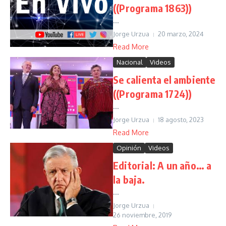
((Programa 1863))
...
Jorge Urzua
20 marzo, 2024
Read More
Nacional
Videos
Se calienta el ambiente
((Programa 1724))
...
Jorge Urzua
18 agosto, 2023
Read More
Opinión
Videos
Editorial: A un año… a
la baja.
...
Jorge Urzua
26 noviembre, 2019