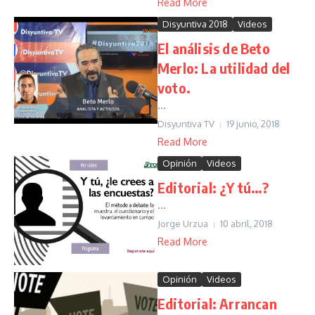
Read More
Disyuntiva 2018
Videos
El análisis de Beto
Merlo: La utilidad del
voto.
...
Disyuntiva TV
19 junio, 2018
Read More
Opinión
Videos
Editorial: ¿Y tú…?
...
Jorge Urzua
10 abril, 2018
Read More
Opinión
Videos
Editorial: Arrancan