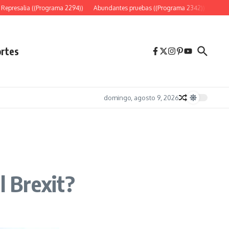
presalia ((Programa 2294))
Abundantes pruebas ((Programa 2342))
«Es sólo
rtes
domingo, agosto 9, 2026
l Brexit?