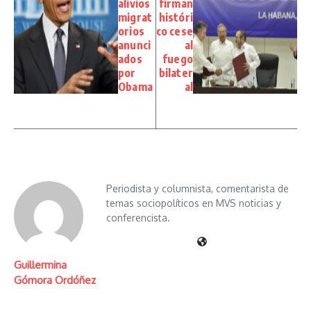
alivios
firman
migrat
históri
orios
co cese
anunci
al
ados
fuego
por
bilater
Obama
al
Periodista y columnista, comentarista de
temas sociopolíticos en MVS noticias y
conferencista.
Guillermina
Gómora Ordóñez