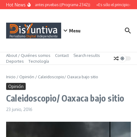
Saltar al contenido
Hot News
Abundantes pruebas ((Programa 2342))
«Es sólo el principio» ((
Menu
About / Quiénes somos
Contact
Search results
Deportes
Tecnología
Inicio
/
Opinión
/
Caleidoscopio/ Oaxaca bajo sitio
Opinión
Caleidoscopio/ Oaxaca bajo sitio
23 junio, 2016