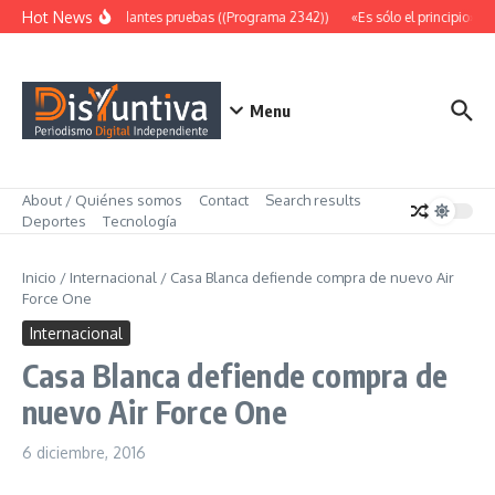
Saltar al contenido
Hot News
Abundantes pruebas ((Programa 2342))
«Es sólo el principio» (
Menu
About / Quiénes somos
Contact
Search results
Deportes
Tecnología
Inicio
/
Internacional
/
Casa Blanca defiende compra de nuevo Air
Force One
Internacional
Casa Blanca defiende compra de
nuevo Air Force One
6 diciembre, 2016