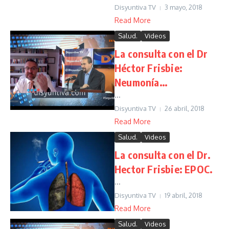
Disyuntiva TV
3 mayo, 2018
Read More
Salud.
Videos
La consulta con el Dr
Héctor Frisbie:
Neumonía…
...
Disyuntiva TV
26 abril, 2018
Read More
Salud.
Videos
La consulta con el Dr.
Hector Frisbie: EPOC.
...
Disyuntiva TV
19 abril, 2018
Read More
Salud.
Videos