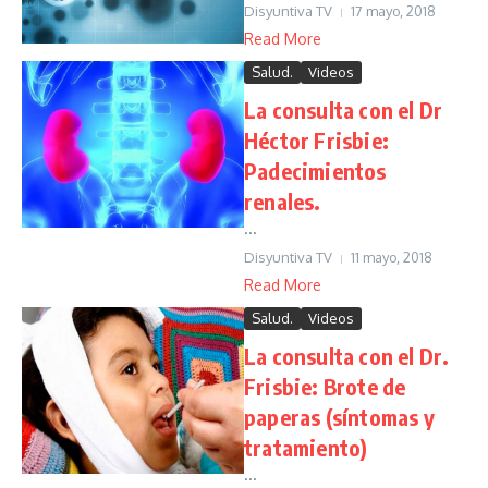
Disyuntiva TV
17 mayo, 2018
Read More
Salud.
Videos
La consulta con el Dr
Héctor Frisbie:
Padecimientos
renales.
...
Disyuntiva TV
11 mayo, 2018
Read More
Salud.
Videos
La consulta con el Dr.
Frisbie: Brote de
paperas (síntomas y
tratamiento)
...