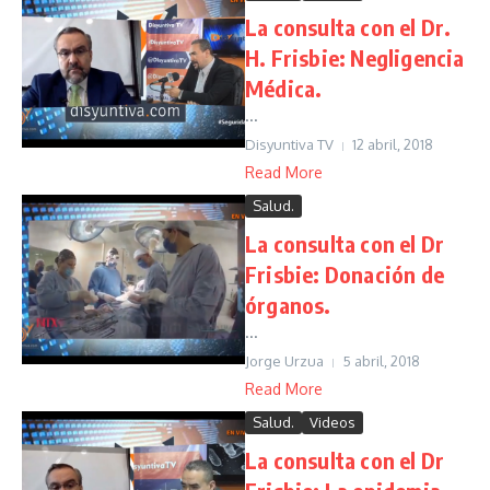
La consulta con el Dr.
H. Frisbie: Negligencia
Médica.
...
Disyuntiva TV
12 abril, 2018
Read More
Salud.
La consulta con el Dr
Frisbie: Donación de
órganos.
...
Jorge Urzua
5 abril, 2018
Read More
Salud.
Videos
La consulta con el Dr