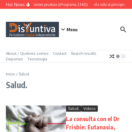
Saltar al contenido
Hot News
Abundantes pruebas ((Programa 2342))
«Es sólo el principio» (
Menu
About / Quiénes somos
Contact
Search results
Deportes
Tecnología
Inicio
/
Salud.
Salud.
Salud.
Videos
La consulta con el Dr
Frisbie: Eutanasia,