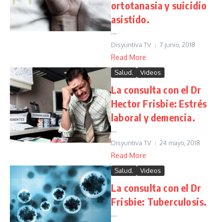
ortotanasia y suicidio
asistido.
...
Disyuntiva TV
7 junio, 2018
Read More
Salud.
Videos
La consulta con el Dr
Hector Frisbie: Estrés
laboral y demencia.
...
Disyuntiva TV
24 mayo, 2018
Read More
Salud.
Videos
La consulta con el Dr
Frisbie: Tuberculosis.
...