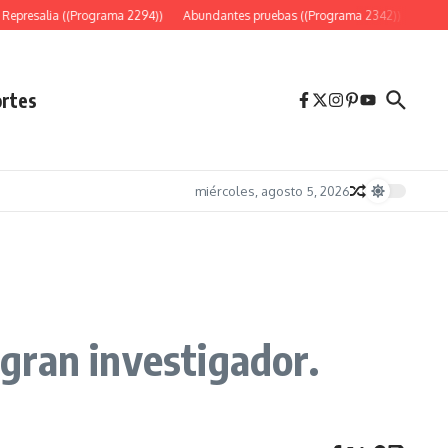
epresalia ((Programa 2294))
Abundantes pruebas ((Programa 2342))
«Es só
rtes
miércoles, agosto 5, 2026
 gran investigador.