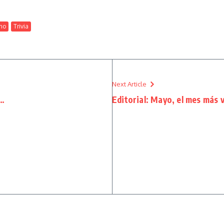
ano
Trivia
Next Article
a…
Editorial: Mayo, el mes más 