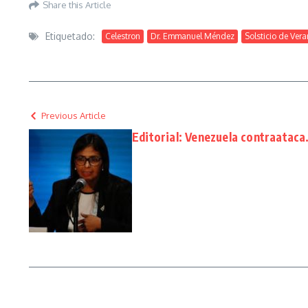
Share this Article
Etiquetado:
Celestron
Dr. Emmanuel Méndez
Solsticio de Ver
Previous Article
Editorial: Venezuela contraatac