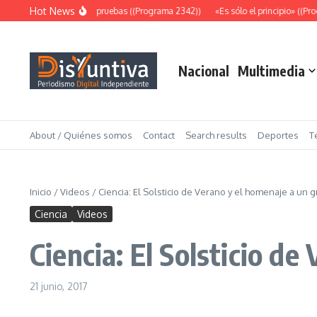
Saltar al contenido
Hot News
Abundantes pruebas ((Programa 2342))
«Es sólo el principio» ((Pro
Nacional
Multimedia
About / Quiénes somos
Contact
Search results
Deportes
T
Inicio
/
Videos
/
Ciencia: El Solsticio de Verano y el homenaje a un g
Ciencia
Videos
Ciencia: El Solsticio d
21 junio, 2017