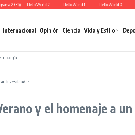
grama 2331))
Hello World 2
Hello World 1
Hello World 3
R
Internacional
Opinión
Ciencia
Vida y Estilo
Depo
ecnología
ran investigador.
e Verano y el homenaje a un