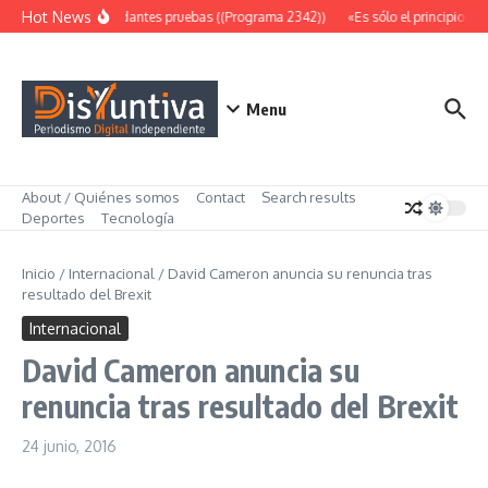
Saltar al contenido
Hot News
Abundantes pruebas ((Programa 2342))
«Es sólo el principio» (
Menu
About / Quiénes somos
Contact
Search results
Deportes
Tecnología
Inicio
/
Internacional
/
David Cameron anuncia su renuncia tras
resultado del Brexit
Internacional
David Cameron anuncia su
renuncia tras resultado del Brexit
24 junio, 2016