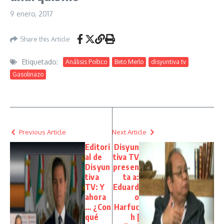
9 enero, 2017
Share this Article
Etiquetado:
Análisis Poítico
Beto Merlo
disyuntiva tv
Gasolinazo
Previous Article
Next Article
Editori
Disyun
al de
tiva TV
Disyun
presen
tiva
ta a:
TV: Y
Eduard
ahora
o
… ¿Con
Harfuc
qué
h |