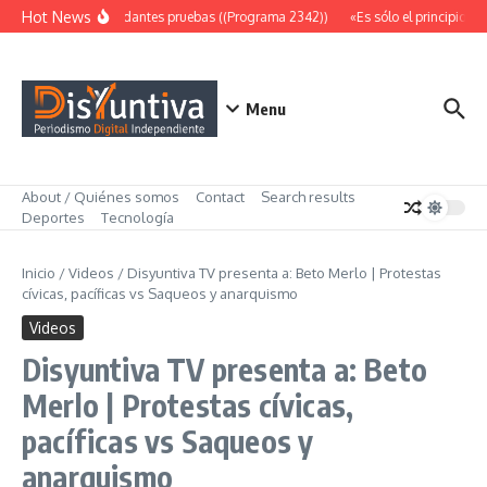
Saltar al contenido
Hot News
Abundantes pruebas ((Programa 2342))
«Es sólo el principio» 
Menu
About / Quiénes somos
Contact
Search results
Deportes
Tecnología
Inicio
/
Videos
/
Disyuntiva TV presenta a: Beto Merlo | Protestas
cívicas, pacíficas vs Saqueos y anarquismo
Videos
Disyuntiva TV presenta a: Beto
Merlo | Protestas cívicas,
pacíficas vs Saqueos y
anarquismo