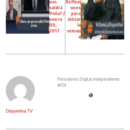
nos
Reflexi
saldrá
ones
Peña? /
para
enero
iniciar
09,
la
2017
seman
a
Periodismo Digital Independiente
#PDI
Disyuntiva TV