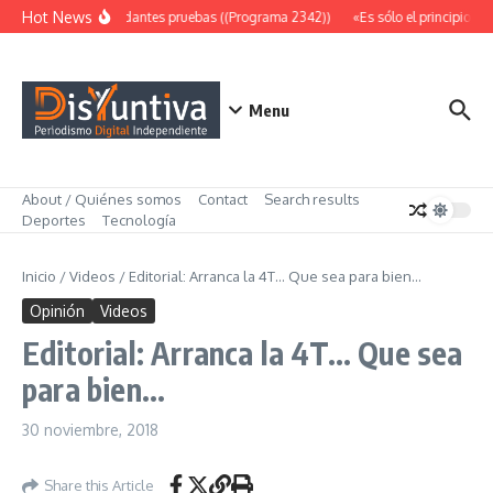
Saltar al contenido
Hot News
Abundantes pruebas ((Programa 2342))
«Es sólo el principio» (
Menu
About / Quiénes somos
Contact
Search results
Deportes
Tecnología
Inicio
/
Videos
/
Editorial: Arranca la 4T… Que sea para bien…
Opinión
Videos
Editorial: Arranca la 4T… Que sea
para bien…
30 noviembre, 2018
Share this Article