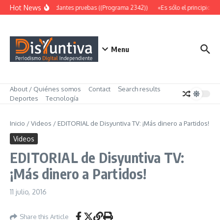
Saltar al contenido
Hot News
Abundantes pruebas ((Programa 2342))
«Es sólo el principio» (
Menu
About / Quiénes somos
Contact
Search results
Deportes
Tecnología
Inicio
/
Videos
/
EDITORIAL de Disyuntiva TV: ¡Más dinero a Partidos!
Videos
EDITORIAL de Disyuntiva TV:
¡Más dinero a Partidos!
11 julio, 2016
Share this Article