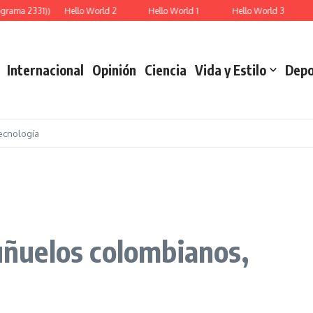
grama 2331))
Hello World 2
Hello World 1
Hello World 3
Internacional
Opinión
Ciencia
Vida y Estilo
Depo
ecnología
Buñuelos colombianos,