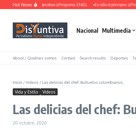
Saltar al contenido
Hot News
Abundantes pruebas ((Programa 2342))
«Es sólo el principio» ((Pro
Nacional
Multimedia
About / Quiénes somos
Contact
Search results
Deportes
T
Inicio
/
Videos
/
Las delicias del chef: Buñuelos colombianos,
Vida y Estilo
Videos
Las delicias del chef: 
20 octubre, 2020