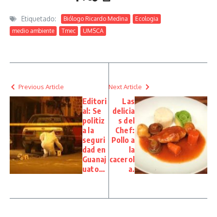
Etiquetado:
Biólogo Ricardo Medina
Ecologia
medio ambiente
Tmec
UMSCA
Previous Article
Next Article
Editori
Las
al: Se
delicia
politiz
s del
a la
Chef:
seguri
Pollo a
dad en
la
Guanaj
cacerol
uato…
a.