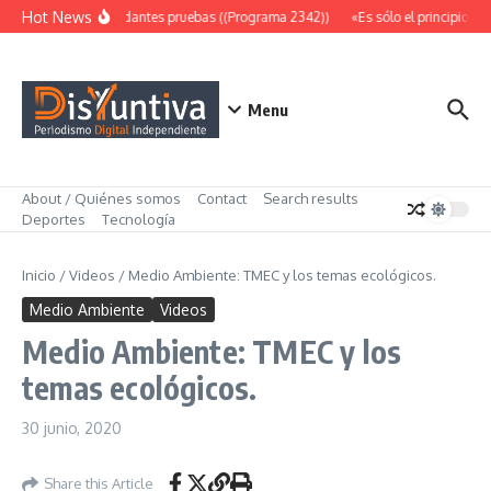
Saltar al contenido
Hot News
Abundantes pruebas ((Programa 2342))
«Es sólo el principio» (
Menu
About / Quiénes somos
Contact
Search results
Deportes
Tecnología
Inicio
/
Videos
/
Medio Ambiente: TMEC y los temas ecológicos.
Medio Ambiente
Videos
Medio Ambiente: TMEC y los
temas ecológicos.
30 junio, 2020
Share this Article