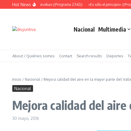
Saltar al contenido
Hot News
Abundantes pruebas ((Programa 2342))
«Es sólo el principio» ((Progr
Nacional
Multimedia
About / Quiénes somos
Contact
Search results
Deportes
T
Inicio
/
Nacional
/
Mejora calidad del aire en la mayor parte del Val
Nacional
Mejora calidad del aire
30 mayo, 2016