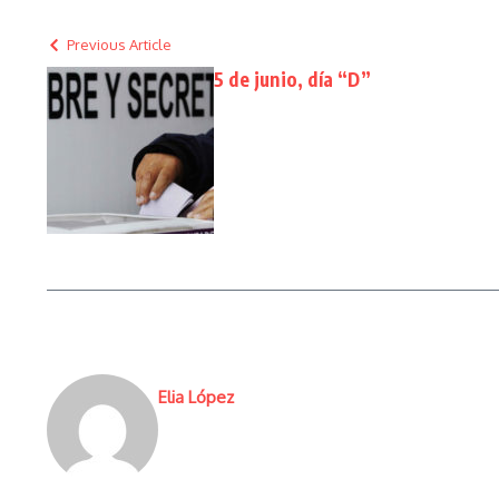
Previous Article
5 de junio, día “D”
Elia López