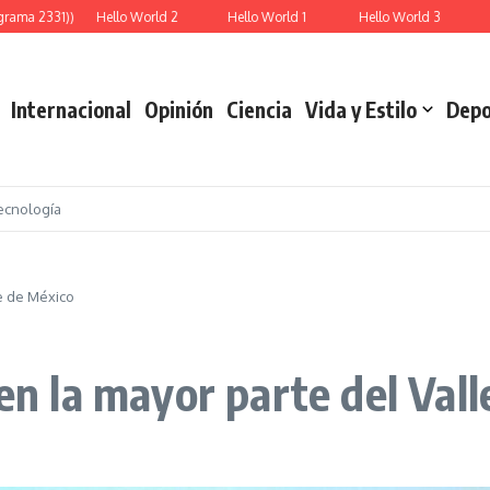
ama 2331))
Hello World 2
Hello World 1
Hello World 3
Re
Internacional
Opinión
Ciencia
Vida y Estilo
Depo
ecnología
le de México
 en la mayor parte del Val