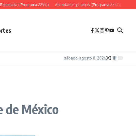
presalia ((Programa 2294))
Abundantes pruebas ((Programa 2342))
«Es sólo
rtes
sábado, agosto 8, 2026
le de México