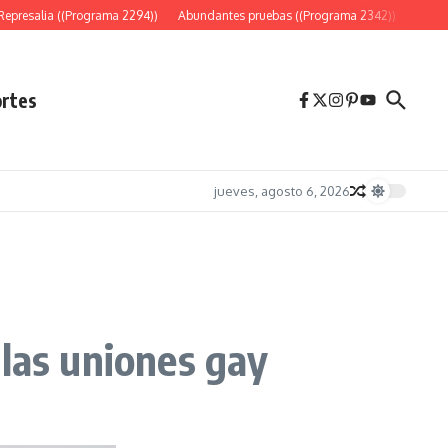
resalia ((Programa 2294))
Abundantes pruebas ((Programa 2342))
«Es sólo
rtes
jueves, agosto 6, 2026
 las uniones gay