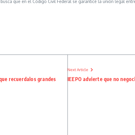
e busca que en el Código Civil Federal se garanticé la unión legal ent
Next Article
 que recuerdalos grandes
IEEPO advierte que no negoc