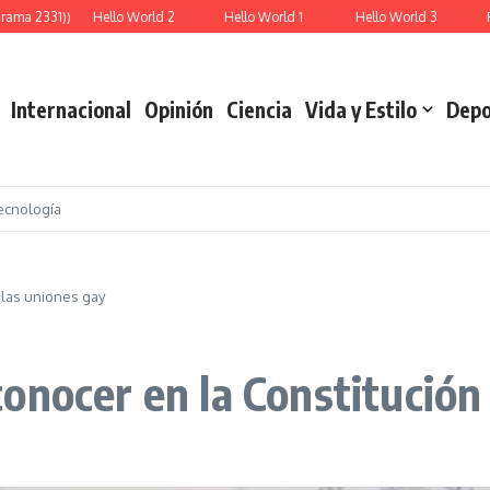
ama 2331))
Hello World 2
Hello World 1
Hello World 3
Rep
Internacional
Opinión
Ciencia
Vida y Estilo
Depo
ecnología
 las uniones gay
onocer en la Constitución