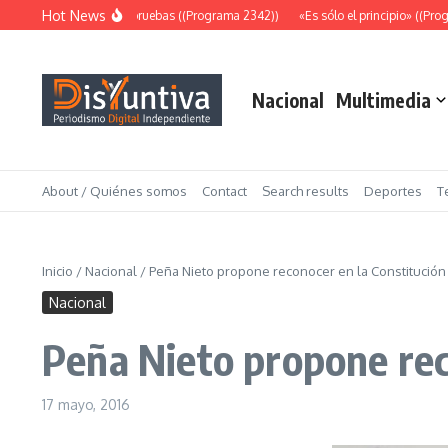
Saltar al contenido
Hot News
Abundantes pruebas ((Programa 2342))
«Es sólo el principio» ((Progr
Nacional
Multimedia
About / Quiénes somos
Contact
Search results
Deportes
T
Inicio
/
Nacional
/
Peña Nieto propone reconocer en la Constitución
Nacional
Peña Nieto propone rec
17 mayo, 2016