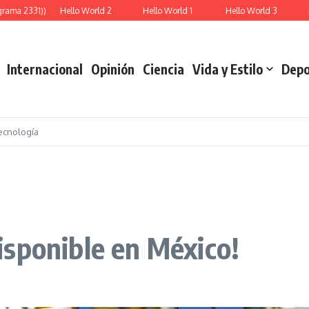
rama 2331))
Hello World 2
Hello World 1
Hello World 3
Re
Internacional
Opinión
Ciencia
Vida y Estilo
Depo
ecnología
sponible en México!