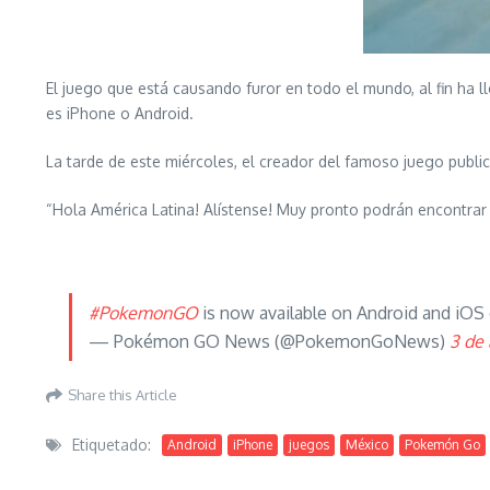
El juego que está causando furor en todo el mundo, al fin ha
es iPhone o Android.
La tarde de este miércoles, el creador del famoso juego public
“Hola América Latina! Alístense! Muy pronto podrán encontrar 
#PokemonGO
is now available on Android and iOS d
— Pokémon GO News (@PokemonGoNews)
3 de
Share this Article
Etiquetado:
Android
iPhone
juegos
México
Pokemón Go