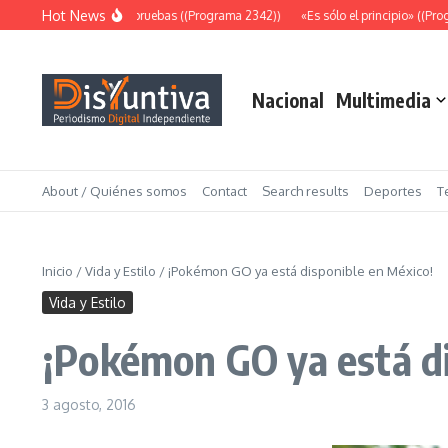
Saltar al contenido
Hot News
Abundantes pruebas ((Programa 2342))
«Es sólo el principio» ((Prog
Nacional
Multimedia
About / Quiénes somos
Contact
Search results
Deportes
T
Inicio
/
Vida y Estilo
/
¡Pokémon GO ya está disponible en México!
Vida y Estilo
¡Pokémon GO ya está di
3 agosto, 2016