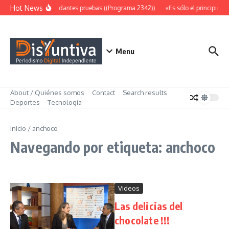
Saltar al contenido
Hot News
Abundantes pruebas ((Programa 2342))
«Es sólo el principio» 
Menu
About / Quiénes somos
Contact
Search results
Deportes
Tecnología
Inicio
/
anchoco
Navegando por etiqueta: anchoco
Videos
Las delicias del
chocolate !!!