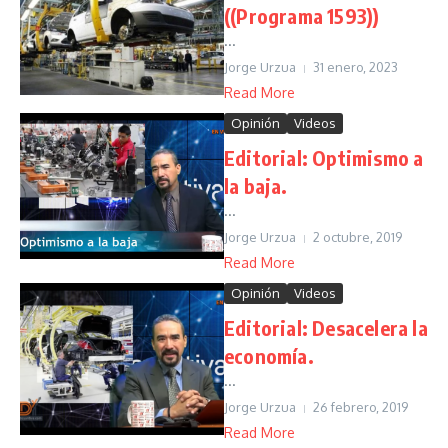
((Programa 1593))
...
Jorge Urzua
31 enero, 2023
Read More
Opinión
Videos
Editorial: Optimismo a
la baja.
...
Jorge Urzua
2 octubre, 2019
Read More
Opinión
Videos
Editorial: Desacelera la
economía.
...
Jorge Urzua
26 febrero, 2019
Read More