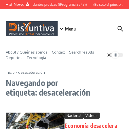
Saltar al contenido
Hot News
Abundantes pruebas ((Programa 2342))
«Es sólo el principio» 
Menu
About / Quiénes somos
Contact
Search results
Deportes
Tecnología
Inicio
/
desaceleración
Navegando por
etiqueta: desaceleración
Nacional
Videos
Economía desacelera