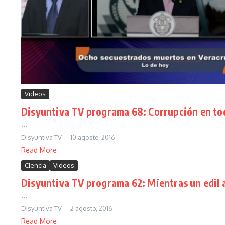
Videos
Disyuntiva TV programa 68: Corrupción en todo
...
Disyuntiva TV
10 agosto, 2016
Read More
Ciencia
Videos
Disyuntiva TV programa 62: Mientras un edil a
...
Disyuntiva TV
2 agosto, 2016
Read More