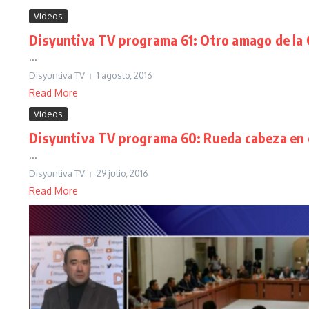
Videos
Disyuntiva TV programa 61: Otro amago de la 
...
Disyuntiva TV
1 agosto, 2016
Read More
Videos
Disyuntiva TV programa 60: Rueda cabeza en el
...
Disyuntiva TV
29 julio, 2016
Read More