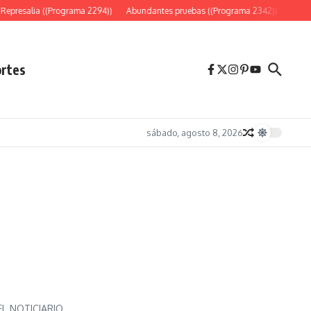
presalia ((Programa 2294))
Abundantes pruebas ((Programa 2342))
«Es sólo
rtes
sábado, agosto 8, 2026
 NOTICIARIO...