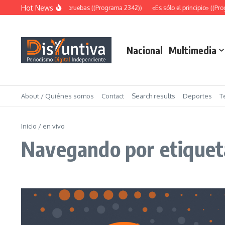
Saltar al contenido
Hot News
Abundantes pruebas ((Programa 2342))
«Es sólo el principio» ((Progr
Nacional
Multimedia
About / Quiénes somos
Contact
Search results
Deportes
T
Inicio
/
en vivo
Navegando por etiqueta