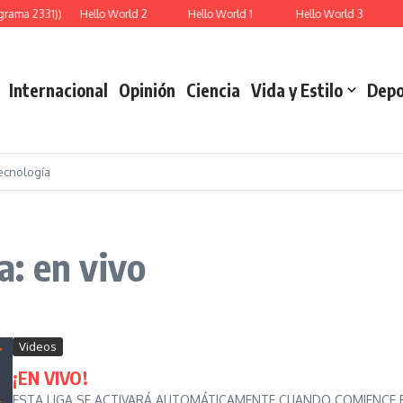
ama 2331))
Hello World 2
Hello World 1
Hello World 3
Re
Internacional
Opinión
Ciencia
Vida y Estilo
Depo
ecnología
: en vivo
Videos
¡EN VIVO!
ESTA LIGA SE ACTIVARÁ AUTOMÁTICAMENTE CUANDO COMIENCE EL