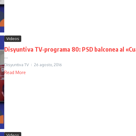
Videos
Disyuntiva TV-programa 80: PSD balconea al «Cu
...
Disyuntiva TV
26 agosto, 2016
Read More
Videos