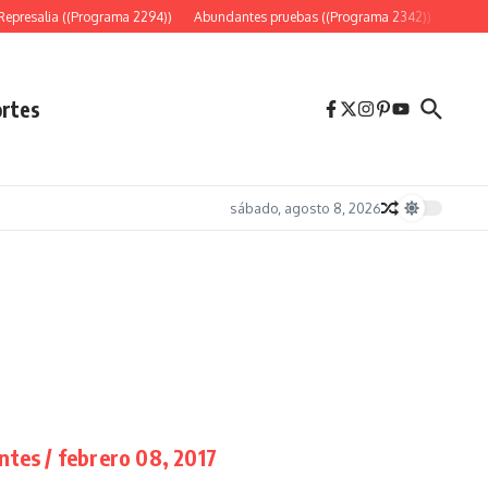
esalia ((Programa 2294))
Abundantes pruebas ((Programa 2342))
«Es sólo e
rtes
sábado, agosto 8, 2026
ntes / febrero 08, 2017