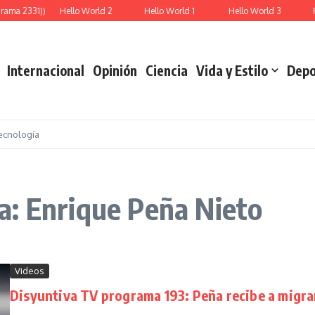
a 2331))
Hello World 2
Hello World 1
Hello World 3
Repr
Internacional
Opinión
Ciencia
Vida y Estilo
Depo
ecnología
a: Enrique Peña Nieto
Videos
Disyuntiva TV programa 193: Peña recibe a migra
...