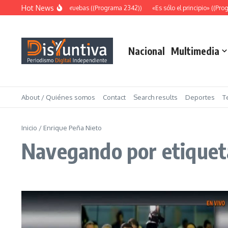
Saltar al contenido
Hot News
Abundantes pruebas ((Programa 2342))
«Es sólo el principio» ((Program
Nacional
Multimedia
About / Quiénes somos
Contact
Search results
Deportes
T
Inicio
/
Enrique Peña Nieto
Navegando por etiquet