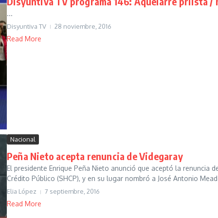
Disyuntiva TV programa 146: Aquelarre priista /
...
Disyuntiva TV
28 noviembre, 2016
Read More
Nacional
Peña Nieto acepta renuncia de Videgaray
El presidente Enrique Peña Nieto anunció que aceptó la renuncia de
Crédito Público (SHCP), y en su lugar nombró a José Antonio Meade 
Elia López
7 septiembre, 2016
Read More