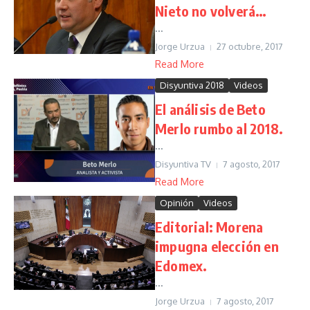
Nieto no volverá…
...
Jorge Urzua
27 octubre, 2017
Read More
Disyuntiva 2018
Videos
El análisis de Beto
Merlo rumbo al 2018.
...
Disyuntiva TV
7 agosto, 2017
Read More
Opinión
Videos
Editorial: Morena
impugna elección en
Edomex.
...
Jorge Urzua
7 agosto, 2017