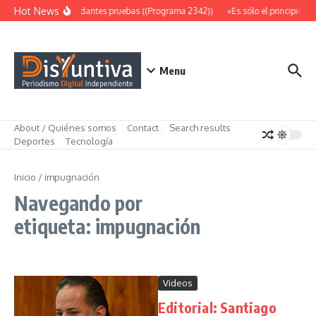
Saltar al contenido
Hot News
Abundantes pruebas ((Programa 2342))
«Es sólo el principio» 
Menu
About / Quiénes somos
Contact
Search results
Deportes
Tecnología
Inicio
/
impugnación
Navegando por
etiqueta: impugnación
Videos
Editorial: Santiago