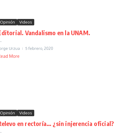
Opinión
Videos
Editorial. Vandalismo en la UNAM.
..
orge Urzua
5 febrero, 2020
Read More
Opinión
Videos
Relevo en rectoría… ¿sin injerencia oficial?
..