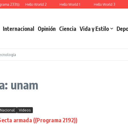
ama 2331))
Hello World 2
Hello World 1
Hello World 3
Re
Internacional
Opinión
Ciencia
Vida y Estilo
Depo
ecnología
a: unam
Nacional
Videos
Secta armada ((Programa 2192))
..