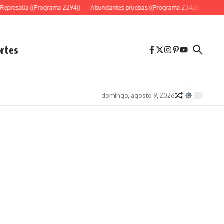
presalia ((Programa 2294))
Abundantes pruebas ((Programa 2342))
«Es sólo
rtes
domingo, agosto 9, 2026