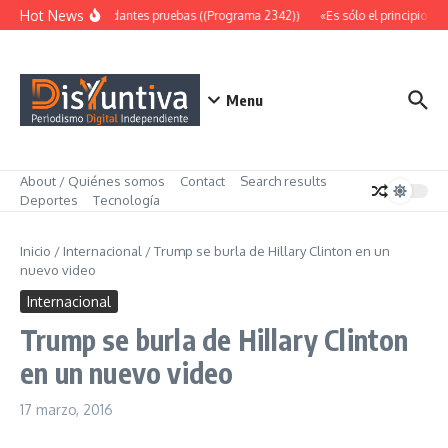
Saltar al contenido
Hot News
Abundantes pruebas ((Programa 2342))
«Es sólo el principio» (
Menu
About / Quiénes somos
Contact
Search results
Deportes
Tecnología
Inicio
/
Internacional
/
Trump se burla de Hillary Clinton en un
nuevo video
Internacional
Trump se burla de Hillary Clinton
en un nuevo video
17 marzo, 2016