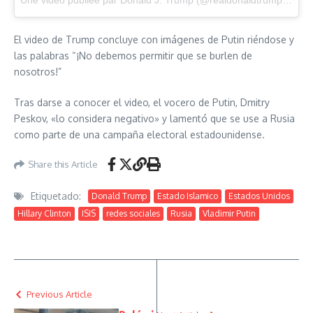
Une vidéo publiée par Donald J. Trump (@realdonaldtrump) le
16
El video de Trump concluye con imágenes de Putin riéndose y
las palabras “¡No debemos permitir que se burlen de
nosotros!”
Tras darse a conocer el video, el vocero de Putin, Dmitry
Peskov, «lo considera negativo» y lamentó que se use a Rusia
como parte de una campaña electoral estadounidense.
Share this Article
Etiquetado:
Donald Trump
Estado Islamico
Estados Unidos
Hillary Clinton
ISIS
redes sociales
Rusia
Vladimir Putin
Previous Article