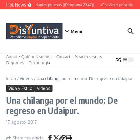
Saltar al contenido
Hot News
Abundantes pruebas ((Programa 2342))
«Es sólo el principio» 
Menu
About / Quiénes somos
Contact
Search results
Deportes
Tecnología
Inicio
/
Videos
/
Una chilanga por el mundo: De regreso en Udaipur.
Vida y Estilo
Videos
Una chilanga por el mundo: De
regreso en Udaipur.
17 agosto, 2017
Share this Article