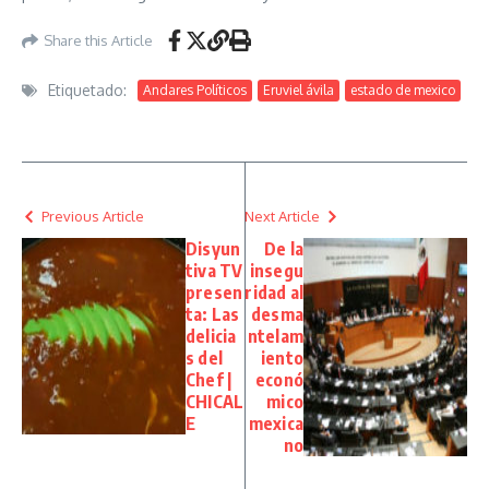
Share this Article
Etiquetado:
Andares Políticos
Eruviel ávila
estado de mexico
Previous Article
Next Article
Disyun
De la
tiva TV
insegu
presen
ridad al
ta: Las
desma
delicia
ntelam
s del
iento
Chef |
econó
CHICAL
mico
E
mexica
no