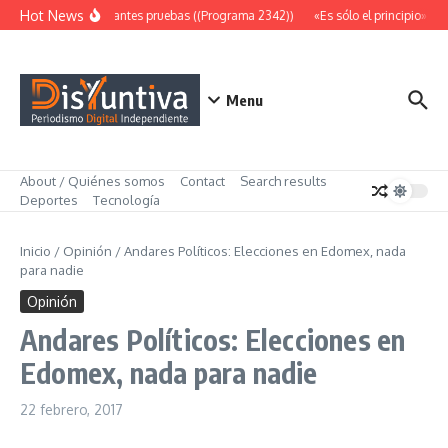
Saltar al contenido
Hot News
Abundantes pruebas ((Programa 2342))
«Es sólo el principio» ((
Menu
About / Quiénes somos
Contact
Search results
Deportes
Tecnología
Inicio
/
Opinión
/
Andares Políticos: Elecciones en Edomex, nada
para nadie
Opinión
Andares Políticos: Elecciones en
Edomex, nada para nadie
22 febrero, 2017