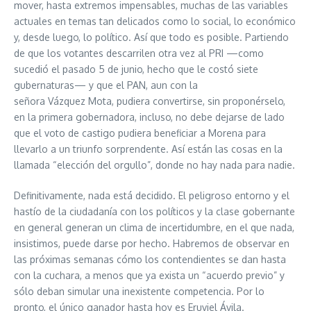
mover, hasta extremos impensables, muchas de las variables
actuales en temas tan delicados como lo social, lo económico
y, desde luego, lo político. Así que todo es posible. Partiendo
de que los votantes descarrilen otra vez al PRI —como
sucedió el pasado 5 de junio, hecho que le costó siete
gubernaturas— y que el PAN, aun con la
señora Vázquez Mota, pudiera convertirse, sin proponérselo,
en la primera gobernadora, incluso, no debe dejarse de lado
que el voto de castigo pudiera beneficiar a Morena para
llevarlo a un triunfo sorprendente. Así están las cosas en la
llamada “elección del orgullo”, donde no hay nada para nadie.
Definitivamente, nada está decidido. El peligroso entorno y el
hastío de la ciudadanía con los políticos y la clase gobernante
en general generan un clima de incertidumbre, en el que nada,
insistimos, puede darse por hecho. Habremos de observar en
las próximas semanas cómo los contendientes se dan hasta
con la cuchara, a menos que ya exista un “acuerdo previo” y
sólo deban simular una inexistente competencia. Por lo
pronto, el único ganador hasta hoy es Eruviel Ávila.