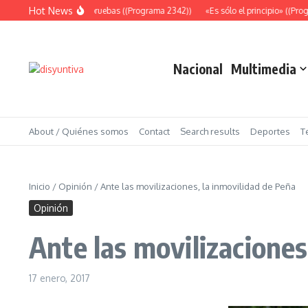
Saltar al contenido
Hot News
Abundantes pruebas ((Programa 2342))
«Es sólo el principio» ((Progra
Nacional
Multimedia
About / Quiénes somos
Contact
Search results
Deportes
T
Inicio
/
Opinión
/
Ante las movilizaciones, la inmovilidad de Peña
Opinión
Ante las movilizaciones
17 enero, 2017