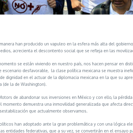
 manera han producido un vapuleo en la esfera más alta del gobierno 
edios, acrecienta el descontento social que se refleja en las movili
momento se están viviendo en nuestro país, nos hacen pensar en disti
e escenario desfavorable, la clase política mexicana se muestra inef
 de dignidad en el actuar de la diplomacia mexicana en la que su apr
a (de la de Washington).
ors de abandonar sus inversiones en México y con ello, la pérdida d
el momento demuestra una inmovilidad generalizada que afecta dire
desestabilización que actualmente observamos.
 políticos han adoptado ante la gran problemática y con una lógica e
tas entidades federativas, que a su vez, se convertirán en el ensayo p