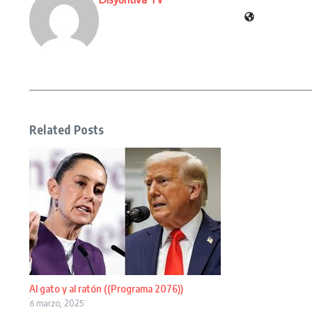
Related Posts
Al gato y al ratón ((Programa 2076))
6 marzo, 2025