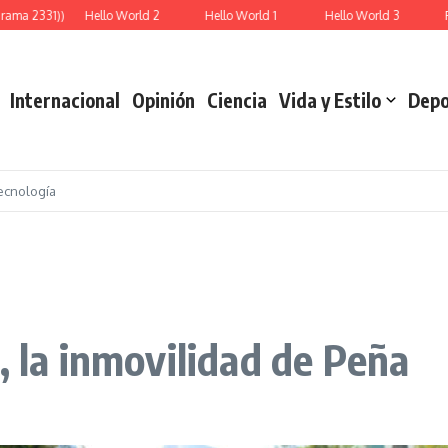
ma 2331))
Hello World 2
Hello World 1
Hello World 3
Rep
Internacional
Opinión
Ciencia
Vida y Estilo
Depo
ecnología
, la inmovilidad de Peña