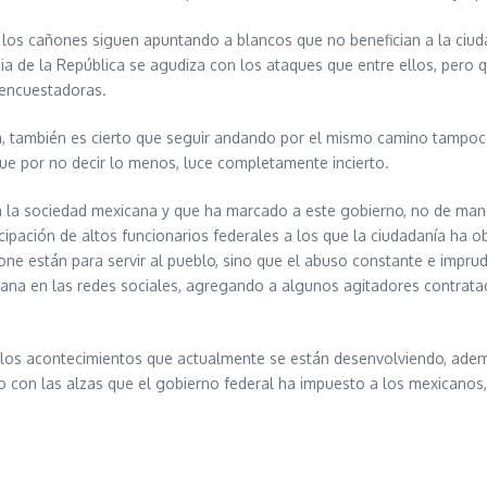
l, los cañones siguen apuntando a blancos que no benefician a la ciuda
encia de la República se agudiza con los ataques que entre ellos, per
 encuestadoras.
cia, también es cierto que seguir andando por el mismo camino tamp
que por no decir lo menos, luce completamente incierto.
la sociedad mexicana y que ha marcado a este gobierno, no de manera
icipación de altos funcionarios federales a los que la ciudadanía ha
ne están para servir al pueblo, sino que el abuso constante e impru
ana en las redes sociales, agregando a algunos agitadores contratad
e los acontecimientos que actualmente se están desenvolviendo, ademá
o con las alzas que el gobierno federal ha impuesto a los mexicanos