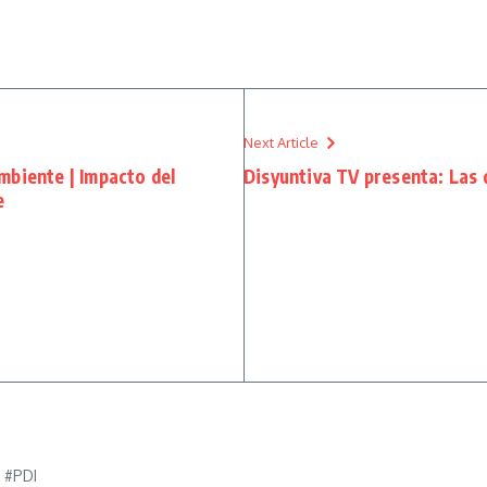
Next Article
mbiente | Impacto del
Disyuntiva TV presenta: Las d
e
e #PDI