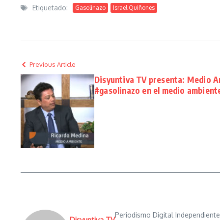
Etiquetado:
Gasolinazo
Israel Quiñones
Previous Article
Disyuntiva TV presenta: Medio A
#gasolinazo en el medio ambient
Periodismo Digital Independient
Disyuntiva TV