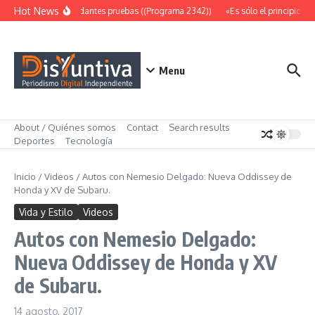
Saltar al contenido
Hot News
Abundantes pruebas ((Programa 2342))
«Es sólo el principio» (
Menu
About / Quiénes somos
Contact
Search results
Deportes
Tecnología
Inicio
/
Videos
/
Autos con Nemesio Delgado: Nueva Oddissey de
Honda y XV de Subaru.
Vida y Estilo
Videos
Autos con Nemesio Delgado:
Nueva Oddissey de Honda y XV
de Subaru.
14 agosto, 2017