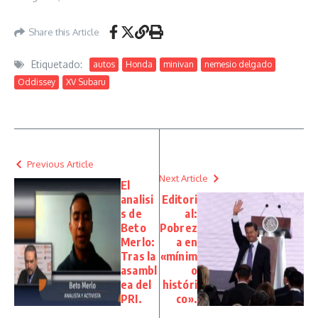
Share this Article
Etiquetado:
autos
Honda
minivan
nemesio delgado
Oddissey
XV Subaru
Previous Article
Next Article
El
analisi
Editori
s de
al:
Beto
Pobrez
Merlo:
a en
Tras la
«mínim
asambl
o
ea del
históri
PRI.
co».