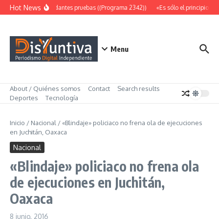
Saltar al contenido
Hot News
Abundantes pruebas ((Programa 2342))
«Es sólo el principio» (
Menu
About / Quiénes somos
Contact
Search results
Deportes
Tecnología
Inicio
/
Nacional
/
«Blindaje» policiaco no frena ola de ejecuciones
en Juchitán, Oaxaca
Nacional
«Blindaje» policiaco no frena ola
de ejecuciones en Juchitán,
Oaxaca
8 junio, 2016