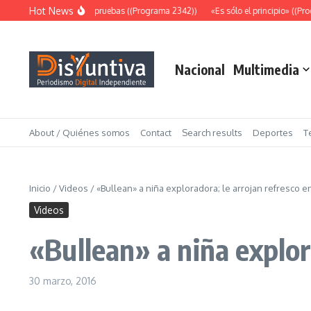
Saltar al contenido
Hot News
Abundantes pruebas ((Programa 2342))
«Es sólo el principio» ((Pro
Nacional
Multimedia
About / Quiénes somos
Contact
Search results
Deportes
T
Inicio
/
Videos
/
«Bullean» a niña exploradora; le arrojan refresco e
Videos
«Bullean» a niña explor
30 marzo, 2016