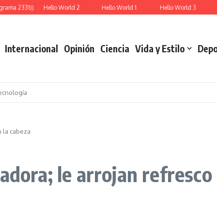
grama 2331))
Hello World 2
Hello World 1
Hello World 3
Internacional
Opinión
Ciencia
Vida y Estilo
Depo
ecnología
n la cabeza
adora; le arrojan refresco