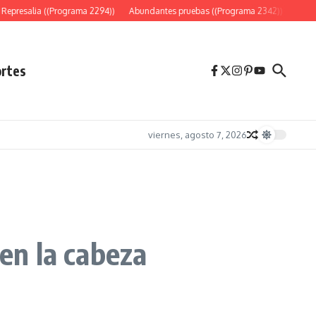
Represalia ((Programa 2294))
Abundantes pruebas ((Programa 2342))
«Es só
rtes
viernes, agosto 7, 2026
 en la cabeza