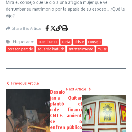
Mira el consejo que le dio a una afligida mujer que ve
derrumbar su matrimonio por la apatía de su esposo… ¿Qué le
dijo?
Share this Article
Etiquetado:
buen humor
carta
chiste
consejo
corazon partido
eduardo harfuch
entretenimiento
mujer
Previous Article
Next Article
Desalo
jan a
Quitar
plantó
el
n de
financi
CNTE,
amient
se
o
enfren
público