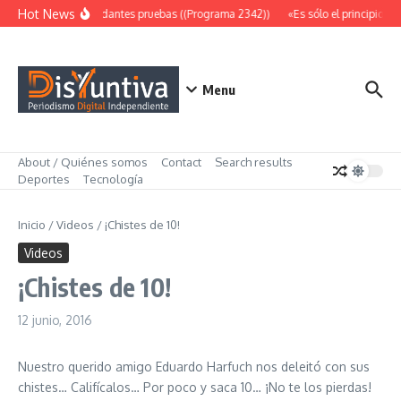
Saltar al contenido
Hot News
Abundantes pruebas ((Programa 2342))
«Es sólo el principio» (
Menu
About / Quiénes somos
Contact
Search results
Deportes
Tecnología
Inicio
/
Videos
/
¡Chistes de 10!
Videos
¡Chistes de 10!
12 junio, 2016
Nuestro querido amigo Eduardo Harfuch nos deleitó con sus
chistes… Califícalos… Por poco y saca 10… ¡No te los pierdas!