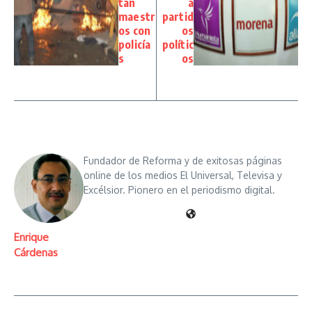
tan
a
maestr
partid
os con
os
policía
polític
s
os
Fundador de Reforma y de exitosas páginas
online de los medios El Universal, Televisa y
Excélsior. Pionero en el periodismo digital.
Enrique
Cárdenas