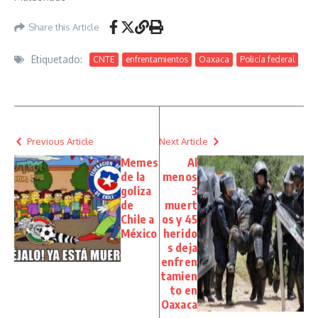
Share this Article
Etiquetado:
CNTE
enfrentamientos
Oaxaca
Policía federal
Previous Article
Next Article
Memes
Al
de la
menos
goliza
3
de
muert
Chile a
os y 45
México
herido
s deja
enfren
tamien
to en
Oaxaca