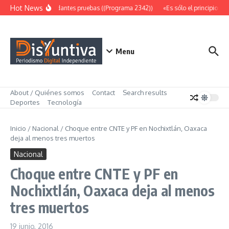
Saltar al contenido
Hot News
Abundantes pruebas ((Programa 2342))
«Es sólo el principio» (
Menu
About / Quiénes somos
Contact
Search results
Deportes
Tecnología
Inicio
/
Nacional
/
Choque entre CNTE y PF en Nochixtlán, Oaxaca
deja al menos tres muertos
Nacional
Choque entre CNTE y PF en
Nochixtlán, Oaxaca deja al menos
tres muertos
19 junio, 2016