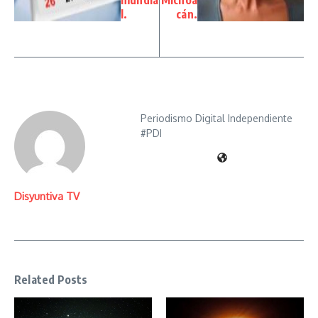
mundia
Michoa
l.
cán.
Periodismo Digital Independiente
#PDI
Disyuntiva TV
Related Posts