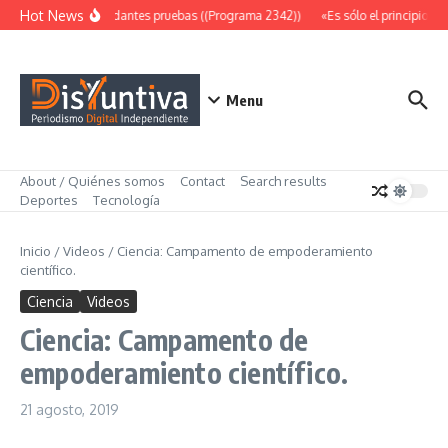
Saltar al contenido
Hot News
Abundantes pruebas ((Programa 2342))
«Es sólo el principio» (
Menu
About / Quiénes somos
Contact
Search results
Deportes
Tecnología
Inicio
/
Videos
/
Ciencia: Campamento de empoderamiento
científico.
Ciencia
Videos
Ciencia: Campamento de
empoderamiento científico.
21 agosto, 2019