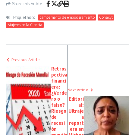
Share this Article
Etiquetado:
campamento de empoderamiento
Conacyt
Mujeres en la Ciencia
Previous Article
Retros
pectiva
financi
era:
Next Article
¿Verde
ro o
Editori
falso?
al:
Riesgo
Ultraje
de
a
recesi
report
ón
era en