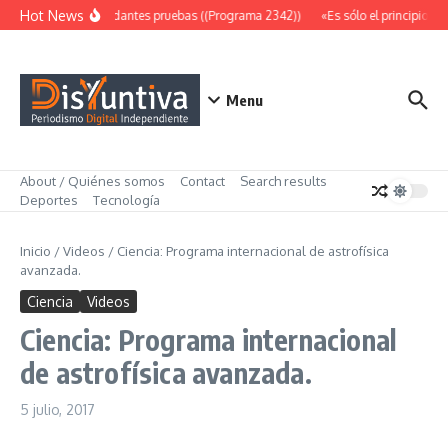
Saltar al contenido
Hot News
Abundantes pruebas ((Programa 2342))
«Es sólo el principio» (
Menu
About / Quiénes somos
Contact
Search results
Deportes
Tecnología
Inicio
/
Videos
/
Ciencia: Programa internacional de astrofísica
avanzada.
Ciencia
Videos
Ciencia: Programa internacional
de astrofísica avanzada.
5 julio, 2017