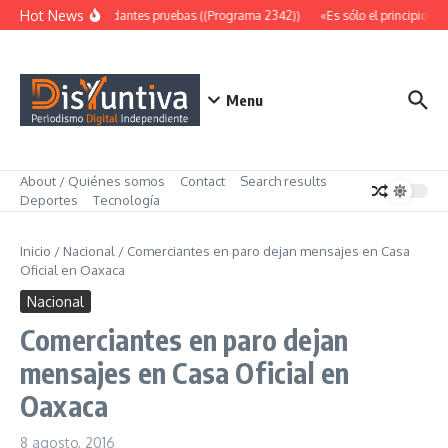
Saltar al contenido
Hot News
Abundantes pruebas ((Programa 2342))
«Es sólo el principio» (
Menu
About / Quiénes somos
Contact
Search results
Deportes
Tecnología
Inicio
/
Nacional
/
Comerciantes en paro dejan mensajes en Casa
Oficial en Oaxaca
Nacional
Comerciantes en paro dejan
mensajes en Casa Oficial en
Oaxaca
8 agosto, 2016