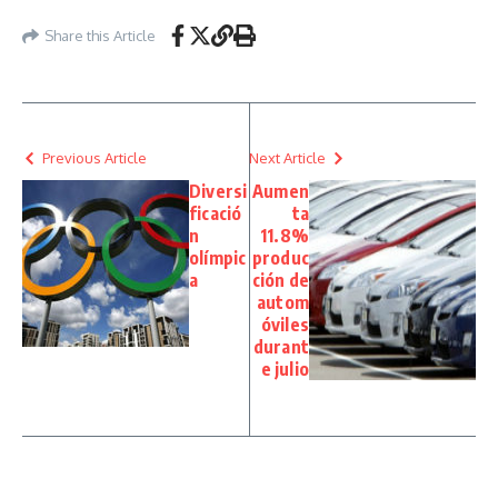
Share this Article
Previous Article
Next Article
Diversi
Aumen
ficació
ta
n
11.8%
olímpic
produc
a
ción de
autom
óviles
durant
e julio