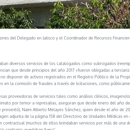
iones del Delegado en Jalisco y el Coordinador de Recursos Financier
an diversos servicios de los catalogados como subrogados (reempla
uncian que desde principios del año 2017 «fueron obligadas a terciar
disponer de activos registrados en el Registro Público de la Propie
 en la comisión de fraudes a través de licitaciones, como públicame
as proveedoras de servicios tales como análisis clínicos, imagenolo
onimato por temor a represalias, aseguran que desde enero del año d
se presentó), Naim Alberto Melayes Sánchez, quien desde el año de 
magen adjunta de la página 158 del Directorio de Unidades Médicas en 
ión contractual (muchos de ellos brindaban servicios por más de una d
 lo contrario, quedaban fuera”.