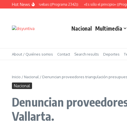
Saltar al contenido
Hot News
Abundantes pruebas ((Programa 2342))
«Es sólo el principio» ((Program
Nacional
Multimedia
About / Quiénes somos
Contact
Search results
Deportes
T
Inicio
/
Nacional
/
Denuncian proveedores triangulación presupuesta
Nacional
Denuncian proveedores 
Vallarta.