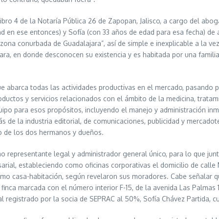
Libro 4 de la Notaría Pública 26 de Zapopan, Jalisco, a cargo del a
 en ese entonces) y Sofía (con 33 años de edad para esa fecha) de a
 zona conurbada de Guadalajara”, así de simple e inexplicable a la ve
ajara, en donde desconocen su existencia y es habitada por una famil
ue abarca todas las actividades productivas en el mercado, pasando por
uctos y servicios relacionados con el ámbito de la medicina, tratami
ipo para esos propósitos, incluyendo el manejo y administración inmob
ás de la industria editorial, de comunicaciones, publicidad y mercadot
no de los dos hermanos y dueños.
 representante legal y administrador general único, para lo que ju
rial, estableciendo como oficinas corporativas el domicilio de calle
como casa-habitación, según revelaron sus moradores. Cabe señalar q
a finca marcada con el número interior F-15, de la avenida Las Palmas 1
al registrado por la socia de SEPRAC al 50%, Sofía Chávez Partida, c