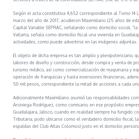
Según el acta constitutiva 4,652 correspondiente al Tomo 14 
marzo del año de 2017, acudieron Maximiliano (25 años de edad
Capital Variable SEPRAC, señalando como domicilio social, “la
Vallarta, señala como domicilio fiscal una vivienda en Guadal
actividades, como puede advertirse en las imágenes adjuntas.
El objeto de dicha empresa es tan amplio y plenipotenciario, q
labores de diseño y construcción, desde compra y venta de prod
turismo médico, así como comercialización de maquinaria y equ
operación de franquicias y hasta inversiones financieras, adem
50 mil pesos, correspondiente la mitad de acciones a cada u
Adicionalmente Maximiliano asumió las responsabilidades como
Arciniega Rodríguez, como comisario, en ese propósito empresa
Guadalajara, Jalisco, cuando en realidad siempre ha fungido 
Tributaria, pudo ubicarse como el verdadero domicilio fiscal, l
espaldas del Club Atlas Colomos) justo en el domicilio person