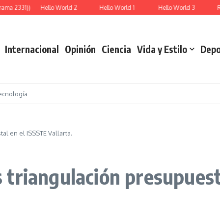
a 2331))
Hello World 2
Hello World 1
Hello World 3
Repr
Internacional
Opinión
Ciencia
Vida y Estilo
Depo
ecnología
l en el ISSSTE Vallarta.
triangulación presupuest