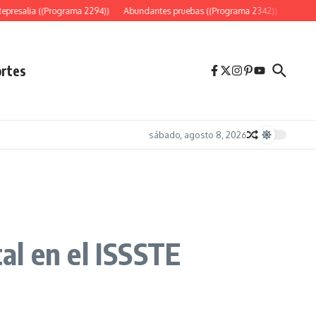
esalia ((Programa 2294))
Abundantes pruebas ((Programa 2342))
«Es sólo e
rtes
sábado, agosto 8, 2026
al en el ISSSTE