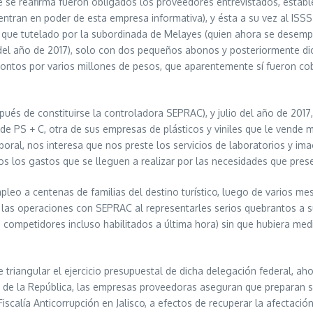
ue se reafirma fueron obligados los proveedores entrevistados, estab
uentran en poder de esta empresa informativa), y ésta a su vez al ISS
d que tutelado por la subordinada de Melayes (quien ahora se desemp
el año de 2017), solo con dos pequeños abonos y posteriormente dic
montos por varios millones de pesos, que aparentemente sí fueron co
ués de constituirse la controladora SEPRAC), y julio del año de 201
de PS + C, otra de sus empresas de plásticos y viniles que le vende m
aboral, nos interesa que nos preste los servicios de laboratorios y i
os los gastos que se lleguen a realizar por las necesidades que pre
leo a centenas de familias del destino turístico, luego de varios me
ar las operaciones con SEPRAC al representarles serios quebrantos a 
 competidores incluso habilitados a última hora) sin que hubiera medi
de triangular el ejercicio presupuestal de dicha delegación federal, 
 de la República, las empresas proveedoras aseguran que preparan s
iscalía Anticorrupción en Jalisco, a efectos de recuperar la afectación 