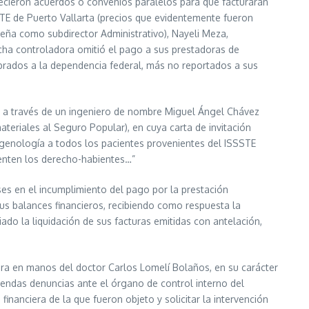
lecieron acuerdos o convenios paralelos para que facturaran
STE de Puerto Vallarta (precios que evidentemente fueron
eña como subdirector Administrativo), Nayeli Meza,
ha controladora omitió el pago a sus prestadoras de
brados a la dependencia federal, más no reportados a sus
7, a través de un ingeniero de nombre Miguel Ángel Chávez
ateriales al Seguro Popular), en cuya carta de invitación
magenología a todos los pacientes provenientes del ISSSTE
senten los derecho-habientes…”
ses en el incumplimiento del pago por la prestación
sus balances financieros, recibiendo como respuesta la
ado la liquidación de sus facturas emitidas con antelación,
ahora en manos del doctor Carlos Lomelí Bolaños, en su carácter
endas denuncias ante el órgano de control interno del
financiera de la que fueron objeto y solicitar la intervención