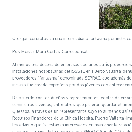
Otorgan contratos «a una intermediaria fantasma por instrucc
Por: Moisés Mora Cortés, Corresponsal
Al menos una decena de empresas que años atrás proporcionab
instalaciones hospitalarias del ISSSTE en Puerto Vallarta, den
proveedores “fantasma” denominada SEPRAC, que además de no 
incluso fue creada exprofeso por dos jóvenes con antecedentes
De acuerdo con los dueños y representantes legales de empres
suministros diversos, entre otros, que pidieron guardar el an
Quezada, a través de un representante suyo (o al menos así 
Recursos Financieros de la Clínica Hospital Puerto Vallarta (i
les advirtió que “si estaban interesados en mantener la relac
servicios a través de la controladora SEPRAC S.A. de C.V. o de