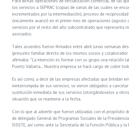
Para dichas operaciones de terciarización comercial, de las q
los servicios a SEPRAC (copias de varias de las cuales se enc
incrementados por la intermediación), proceso de reciprocida
únicamente avanzó en el primer mes de operaciones (agosto d
servicios por el resto del año subcontratado que representa 
asociados.
Tales acuerdos fueron firmados entre abril (unas semanas desp
(presunto familiar directo de los mismos socios y colaborador 
afirmaba: “La intención es formar con su grupo una relación l
Puerto Vallarta… Nuestra empresa se hará cargo de cubrir tod
Es así como, a decir de las empresas afectadas que brindan emp
ininterrumpida de sus servicios, se vieron obligados a cancel
sustitución inmediata de sus servicios (otorgándoselos a otros
situación que se mantiene a la fecha.
Con lo que al advertir que fueron utilizadas con el propósito 
de delegado General de Programas Sociales de la Presidencia
ISSSTE, así como ante la Secretaría de la Función Pública y la F