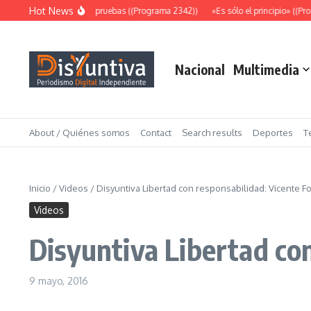
Saltar al contenido
Hot News
Abundantes pruebas ((Programa 2342))
«Es sólo el principio» ((Pro
Nacional
Multimedia
About / Quiénes somos
Contact
Search results
Deportes
T
Inicio
/
Videos
/
Disyuntiva Libertad con responsabilidad: Vicente F
Videos
Disyuntiva Libertad co
9 mayo, 2016