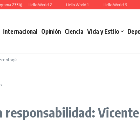
grama 2331))
Hello World 2
Hello World 1
Hello World 3
Internacional
Opinión
Ciencia
Vida y Estilo
Depo
ecnología
ox
n responsabilidad: Vicente