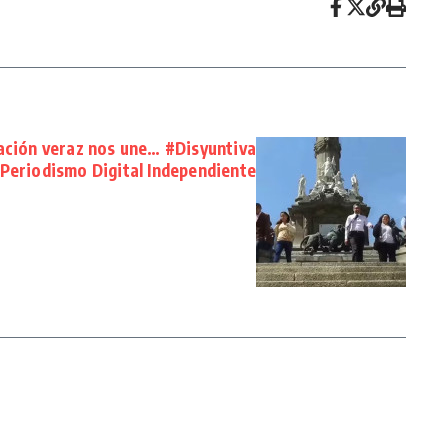
ación veraz nos une… #Disyuntiva
Periodismo Digital Independiente