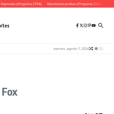
Represalia ((Programa 2294))
Abundantes pruebas ((Programa 2342))
«Es só
rtes
viernes, agosto 7, 2026
 Fox