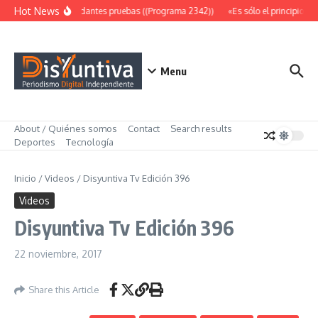
Saltar al contenido
Hot News
Abundantes pruebas ((Programa 2342))
«Es sólo el principio» 
Menu
About / Quiénes somos
Contact
Search results
Deportes
Tecnología
Inicio
/
Videos
/
Disyuntiva Tv Edición 396
Videos
Disyuntiva Tv Edición 396
22 noviembre, 2017
Share this Article