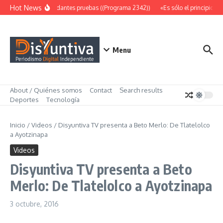
Saltar al contenido
Hot News
Abundantes pruebas ((Programa 2342))
«Es sólo el principio» 
Menu
About / Quiénes somos
Contact
Search results
Deportes
Tecnología
Inicio
/
Videos
/
Disyuntiva TV presenta a Beto Merlo: De Tlatelolco
a Ayotzinapa
Videos
Disyuntiva TV presenta a Beto
Merlo: De Tlatelolco a Ayotzinapa
3 octubre, 2016