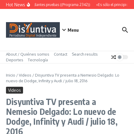
Saltar al contenido
Hot News
Abundantes pruebas ((Programa 2342))
«Es sólo el principio» 
Menu
About / Quiénes somos
Contact
Search results
Deportes
Tecnología
Inicio
/
Videos
/
Disyuntiva TV presenta a Nemesio Delgado: Lo
nuevo de Dodge, Infinity y Audi / julio 18, 2016
Videos
Disyuntiva TV presenta a
Nemesio Delgado: Lo nuevo de
Dodge, Infinity y Audi / julio 18,
2016