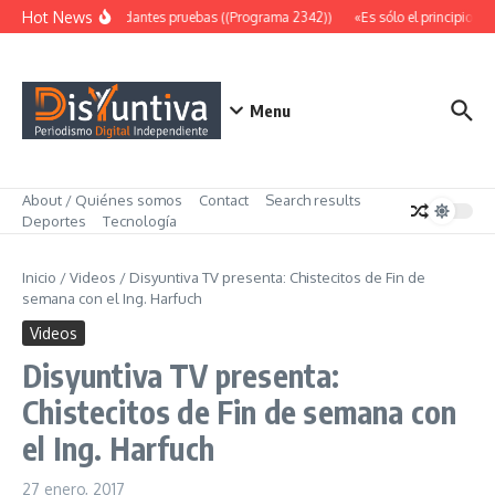
Saltar al contenido
Hot News
Abundantes pruebas ((Programa 2342))
«Es sólo el principio» (
Menu
About / Quiénes somos
Contact
Search results
Deportes
Tecnología
Inicio
/
Videos
/
Disyuntiva TV presenta: Chistecitos de Fin de
semana con el Ing. Harfuch
Videos
Disyuntiva TV presenta:
Chistecitos de Fin de semana con
el Ing. Harfuch
27 enero, 2017