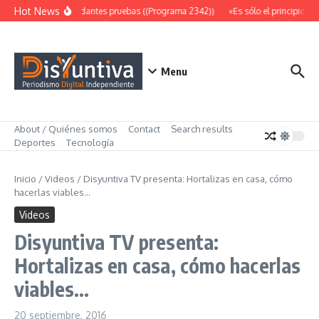
Saltar al contenido
Hot News
Abundantes pruebas ((Programa 2342))
«Es sólo el principio» (
Menu
About / Quiénes somos
Contact
Search results
Deportes
Tecnología
Inicio
/
Videos
/
Disyuntiva TV presenta: Hortalizas en casa, cómo
hacerlas viables…
Videos
Disyuntiva TV presenta:
Hortalizas en casa, cómo hacerlas
viables…
20 septiembre, 2016