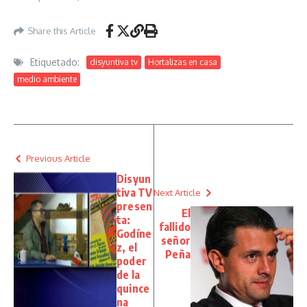
Share this Article
Etiquetado:
disyuntiva tv
Hortalizas en casa
medio ambiente
Previous Article
Disyun
tiva TV
Next Article
presen
El
ta:
fallido
Godíne
señor
z, el
Peña
poder
de la
quince
na