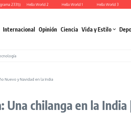
grama 2331))
Hello World 2
Hello World 1
Hello World 3
R
Internacional
Opinión
Ciencia
Vida y Estilo
Depo
ecnología
Año Nuevo y Navidad en la India
: Una chilanga en la India