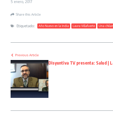
5 enero, 2017
Share this Article
Etiquetado:
Año Nuevo en la India
Laura Villafuerte
Una chilan
Previous Article
Disyuntiva TV presenta: Salud | 