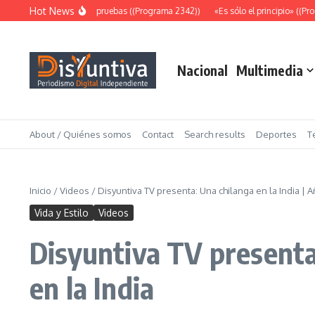
Saltar al contenido
Hot News
Abundantes pruebas ((Programa 2342))
«Es sólo el principio» ((Pro
Nacional
Multimedia
About / Quiénes somos
Contact
Search results
Deportes
T
Inicio
/
Videos
/
Disyuntiva TV presenta: Una chilanga en la India | 
Vida y Estilo
Videos
Disyuntiva TV presenta
en la India