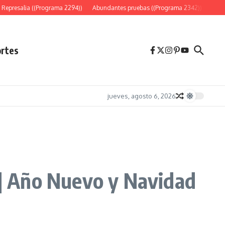
epresalia ((Programa 2294))
Abundantes pruebas ((Programa 2342))
«Es só
rtes
jueves, agosto 6, 2026
 | Año Nuevo y Navidad