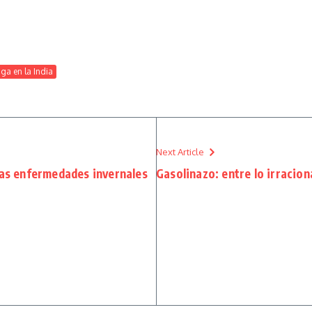
ga en la India
Next Article
Las enfermedades invernales
Gasolinazo: entre lo irraciona