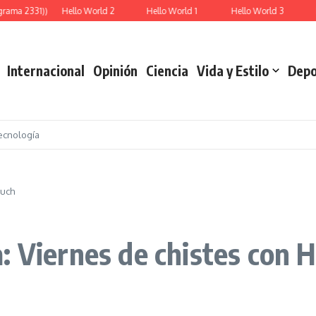
rama 2331))
Hello World 2
Hello World 1
Hello World 3
R
Internacional
Opinión
Ciencia
Vida y Estilo
Depo
ecnología
fuch
: Viernes de chistes con 