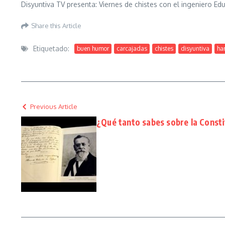
Disyuntiva TV presenta: Viernes de chistes con el ingeniero Ed
Share this Article
Etiquetado:
buen humor
carcajadas
chistes
disyuntiva
ha
Previous Article
¿Qué tanto sabes sobre la Const