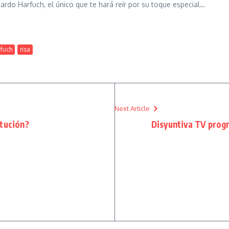
uardo Harfuch, el único que te hará reír por su toque especial…
rfuch
risa
Next Article
itución?
Disyuntiva TV progr