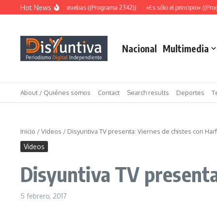
Saltar al contenido
Hot News
Abundantes pruebas ((Programa 2342))
«Es sólo el principio» ((Prog
Nacional
Multimedia
About / Quiénes somos
Contact
Search results
Deportes
T
Inicio
/
Videos
/
Disyuntiva TV presenta: Viernes de chistes con Har
Videos
Disyuntiva TV presenta
5 febrero, 2017