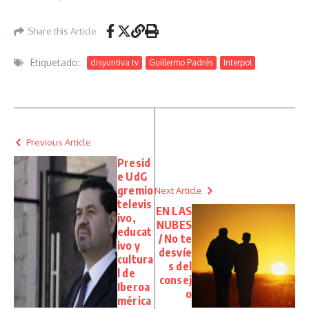
Share this Article
Etiquetado:
disyuntiva tv
Guillermo Padrés
Interpol
Previous Article
Presid
e UdG
gremio
Next Article
televis
EN LAS
ivo,
NUBES
educat
/ No te
ivo y
desvíe
cultura
s del
l de
consej
Iberoa
o
mérica