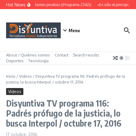
Saltar al contenido
Hot News
Abundantes pruebas ((Programa 2342))
«Es sólo el principio» (
Menu
About / Quiénes somos
Contact
Search results
Deportes
Tecnología
Inicio
/
Videos
/
Disyuntiva TV programa 116: Padrés prófugo de la
justicia, lo busca Interpol / octubre 17, 2016
Videos
Disyuntiva TV programa 116:
Padrés prófugo de la justicia, lo
busca Interpol / octubre 17, 2016
17 octubre, 2016