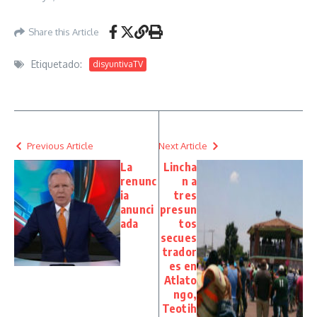
Share this Article
Etiquetado:
disyuntivaTV
Previous Article
Next Article
La
Lincha
renunc
n a
ia
tres
anunci
presun
ada
tos
secues
trador
es en
Atlato
ngo,
Teotih