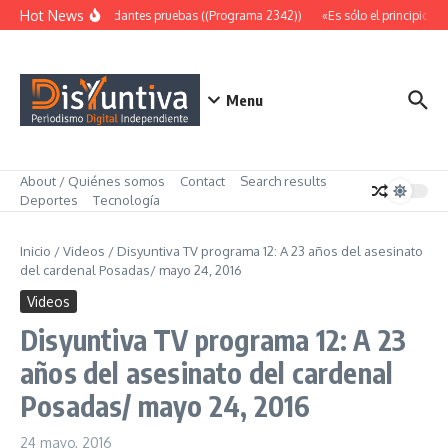
Saltar al contenido
Hot News
Abundantes pruebas ((Programa 2342))
«Es sólo el principio» 
Menu
About / Quiénes somos
Contact
Search results
Deportes
Tecnología
Inicio
/
Videos
/
Disyuntiva TV programa 12: A 23 años del asesinato
del cardenal Posadas/ mayo 24, 2016
Videos
Disyuntiva TV programa 12: A 23
años del asesinato del cardenal
Posadas/ mayo 24, 2016
24 mayo, 2016