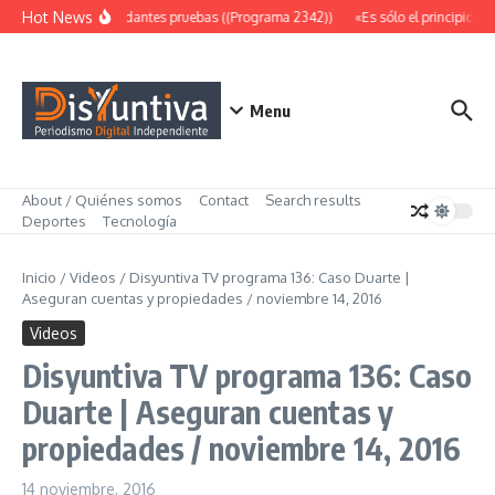
Saltar al contenido
Hot News
Abundantes pruebas ((Programa 2342))
«Es sólo el principio» 
Menu
About / Quiénes somos
Contact
Search results
Deportes
Tecnología
Inicio
/
Videos
/
Disyuntiva TV programa 136: Caso Duarte |
Aseguran cuentas y propiedades / noviembre 14, 2016
Videos
Disyuntiva TV programa 136: Caso
Duarte | Aseguran cuentas y
propiedades / noviembre 14, 2016
14 noviembre, 2016