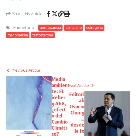
Share this Article
Etiquetado:
andropausia
climaterio
estrógeno
menopausia
testosterona
Previous Article
Medio
ambien
Next Article
te: EL
Editori
iceber
al:
g A68,
Osorio
¿efect
Chong
o del
…
Cambio
desde
Climáti
la fe
co?