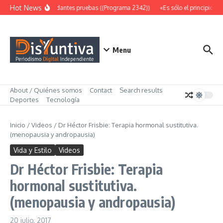
Saltar al contenido
Hot News
Abundantes pruebas ((Programa 2342))
«Es sólo el principio» 
Menu
About / Quiénes somos
Contact
Search results
Deportes
Tecnología
Inicio
/
Videos
/
Dr Héctor Frisbie: Terapia hormonal sustitutiva.
(menopausia y andropausia)
Vida y Estilo
Videos
Dr Héctor Frisbie: Terapia
hormonal sustitutiva.
(menopausia y andropausia)
20 julio, 2017