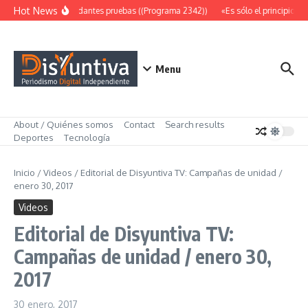
Saltar al contenido
Hot News
Abundantes pruebas ((Programa 2342))
«Es sólo el principio» 
Menu
About / Quiénes somos
Contact
Search results
Deportes
Tecnología
Inicio
/
Videos
/
Editorial de Disyuntiva TV: Campañas de unidad /
enero 30, 2017
Videos
Editorial de Disyuntiva TV:
Campañas de unidad / enero 30,
2017
30 enero, 2017