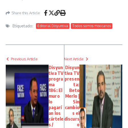
Share this Article
Etiquetado:
Editorial Disyuntiva
Todos somos mexicanos
Previous Article
Next Article
Disyun
Disyun
tiva TV
tiva TV
progra
presen
ma
ta:
186: El
Beto
muro
Merlo |
lo
Sin
pagarí
cambio
an los
s el
cártele
discurs
s /
o