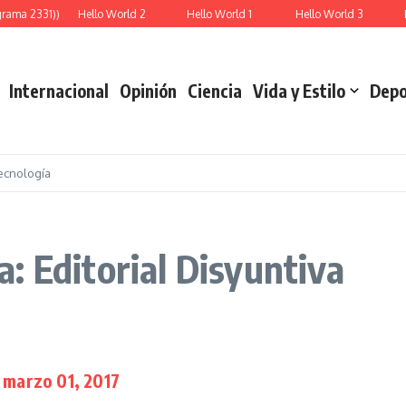
ama 2331))
Hello World 2
Hello World 1
Hello World 3
Rep
Internacional
Opinión
Ciencia
Vida y Estilo
Depo
ecnología
: Editorial Disyuntiva
 marzo 01, 2017