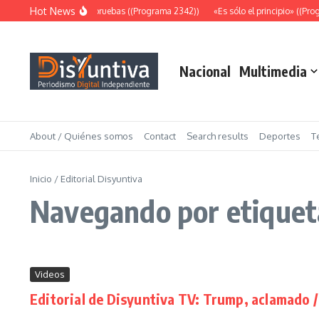
Saltar al contenido
Hot News
Abundantes pruebas ((Programa 2342))
«Es sólo el principio» ((Progr
Nacional
Multimedia
About / Quiénes somos
Contact
Search results
Deportes
T
Inicio
/
Editorial Disyuntiva
Navegando por etiqueta
Videos
Editorial de Disyuntiva TV: Trump, aclamado /
...