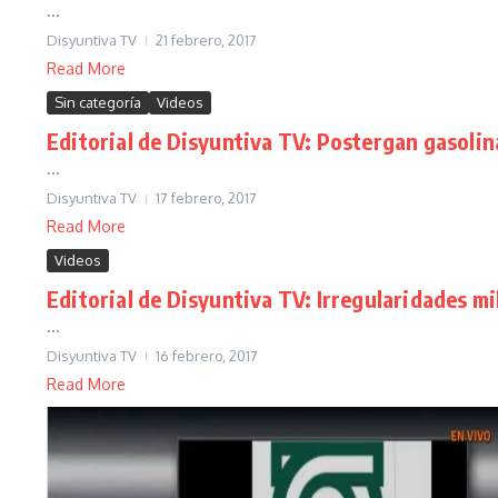
...
Disyuntiva TV
21 febrero, 2017
Read More
Sin categoría
Videos
Editorial de Disyuntiva TV: Postergan gasolina
...
Disyuntiva TV
17 febrero, 2017
Read More
Videos
Editorial de Disyuntiva TV: Irregularidades mil
...
Disyuntiva TV
16 febrero, 2017
Read More